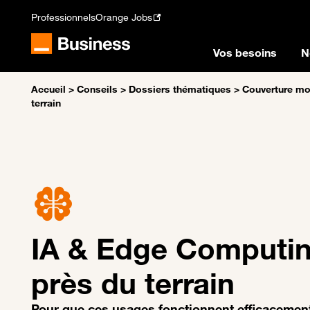
Professionnels
Orange Jobs
Vos besoins
N
Accueil
>
Conseils
>
Dossiers thématiques
>
Couverture mo
terrain
IA & Edge Computing
près du terrain
Pour que ces usages fonctionnent efficacement,