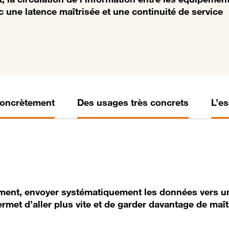
vec une latence maîtrisée et une continuité de service
concrètement
Des usages très concrets
L’es
ment, envoyer systématiquement les données vers un 
ermet d’aller plus vite et de garder davantage de maît