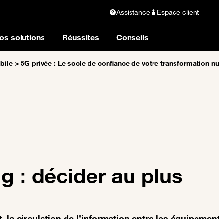
Assistance
Espace client
os solutions
Réussites
Conseils
bile
>
5G privée : Le socle de confiance de votre transformation n
 : décider au plus
 la circulation de l’information entre les équipemen