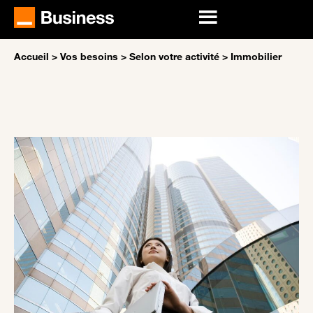
Accueil
>
Vos besoins
>
Selon votre activité
>
Immobilier