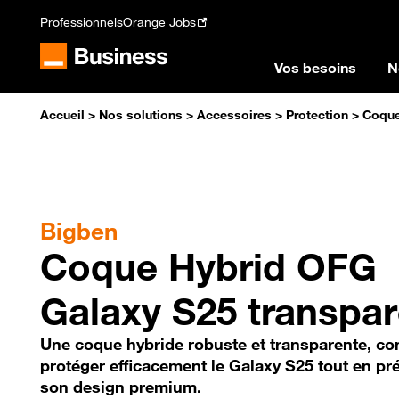
Professionnels
Orange Jobs
Vos besoins
N
Accueil
>
Nos solutions
>
Accessoires
>
Protection
>
Coque
Bigben
Coque Hybrid OFG
Galaxy S25 transpa
Une coque hybride robuste et transparente, c
protéger efficacement le Galaxy S25 tout en pr
son design premium.