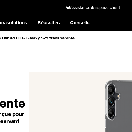
Assistance
Espace client
os solutions
Réussites
Conseils
 Hybrid OFG Galaxy S25 transparente
rente
onçue pour
éservant