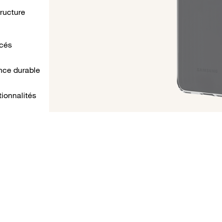
tructure
rcés
nce durable
ionnalités