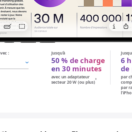
vec :
Jusqu’à
Jusqu
50 % de charge
6 
en 30 minutes
de 
avec un adaptateur
par c
◊
secteur 20 W (ou plus)
Renvoi aux mentio
comp
par r
l’iPh