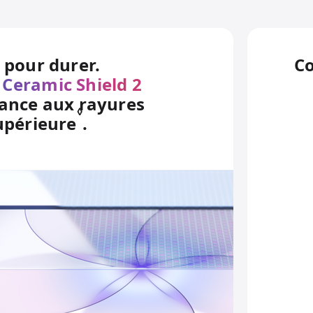
 pour durer.
Co
Ceramic Shield 2
tance aux rayures
◊
upérieure
Renvoi aux mentions légal
.