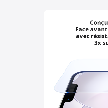
Conçu
Face avant
avec résis
3x s