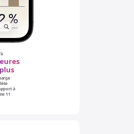
’à
heures
plus
harge
ns légales.
lète
apport à
one 11