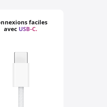
nnexions faciles
avec
USB‑C.
es