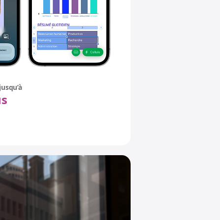
jusqu’à
us