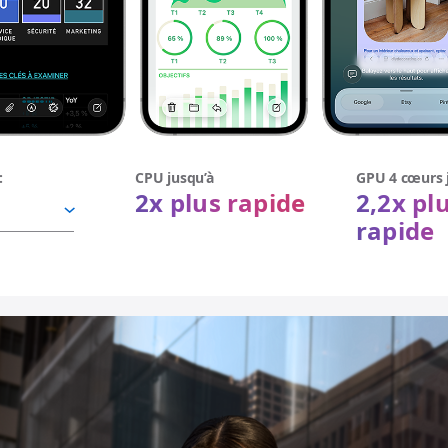
:
CPU jusqu’à
GPU 4 cœurs 
2x plus rapide
2,2x pl
rapide