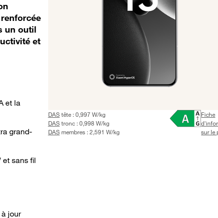
on
 renforcée
s un outil
uctivité et
 et la
DAS
tête : 0,997 W/kg
Fiche
DAS
tronc : 0,998 W/kg
d'info
ra grand-
DAS
membres : 2,591 W/kg
sur le
et sans fil
à jour