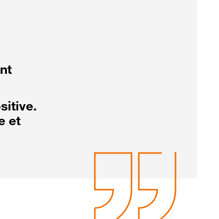
nt
sitive.
e et