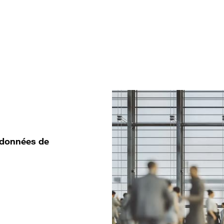
t données de
.