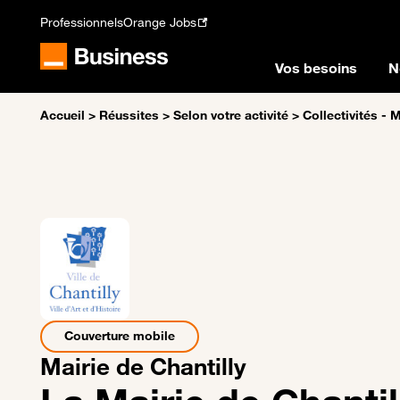
Professionnels
Orange Jobs
Vos besoins
N
Accueil
>
Réussites
>
Selon votre activité
>
Collectivités - 
Couverture mobile
Mairie de Chantilly