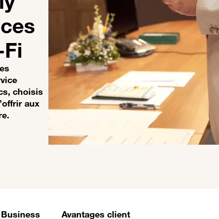
ly
ices
-Fi
ses
rvice
cs, choisis
’offrir aux
re.
 Business
Avantages client