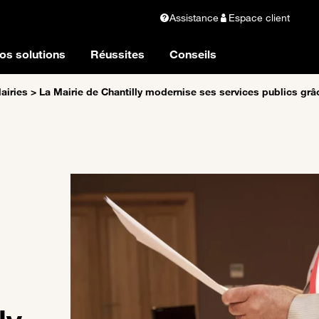
Assistance
Espace client
os solutions
Réussites
Conseils
Mairies
>
La Mairie de Chantilly modernise ses services publics grâ