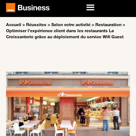
Accueil
>
Réussites
>
Selon votre activité
>
Restauration
>
Optimiser l’expérience client dans les restaurants La
Croissanterie grâce au déploiement du service Wifi Guest