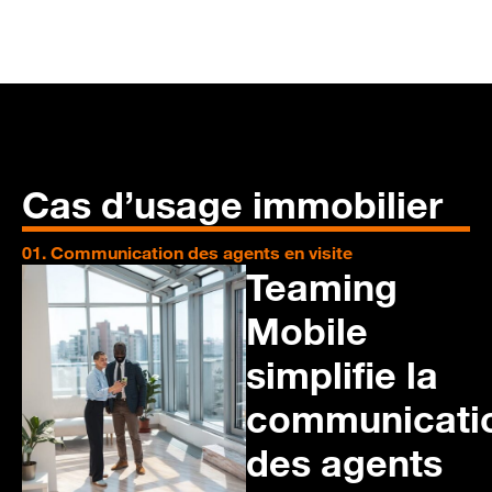
Cas d’usage immobilier
01. Communication des agents en visite
02
Teaming
Mobile
simplifie la
communicati
des agents